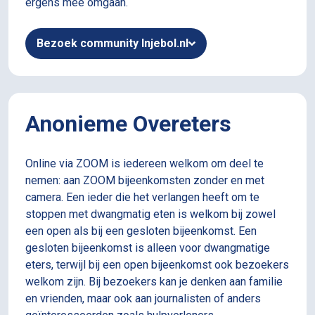
ergens mee omgaan.
​​Deelname aan de Deelcirkel is gratis. ​
Elke maandagavond van 19.30 tot 20.30, in de
Bezoek community Injebol.nl
maanden juli en augustus is er geen Deelcirkel.
Ook tijdens de schoolvakanties en feestdagen is
er geen Deelcirkel
Anonieme Overeters
Online via ZOOM is iedereen welkom om deel te
nemen: aan ZOOM bijeenkomsten zonder en met
camera. Een ieder die het verlangen heeft om te
stoppen met dwangmatig eten is welkom bij zowel
een open als bij een gesloten bijeenkomst. Een
gesloten bijeenkomst is alleen voor dwangmatige
eters, terwijl bij een open bijeenkomst ook bezoekers
welkom zijn. Bij bezoekers kan je denken aan familie
en vrienden, maar ook aan journalisten of anders