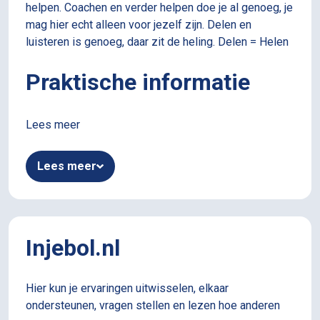
helpen. Coachen en verder helpen doe je al genoeg, je
mag hier echt alleen voor jezelf zijn. Delen en
luisteren is genoeg, daar zit de heling. ​Delen = Helen
Praktische informatie
De online Deelcirkel vindt elke maandagavond plaats
Lees meer
van 19.30 tot 20.30 via Zoom.
Lees meer
Je kunt je op deze pagina aanmelden voor de
volgende cirkel (tot uiterlijk 13.00uur op de
betreffende maandag). Rond 17.00 uur ontvang je de
Zoomlink voor de Deelcirkel van die avond.​
Injebol.nl
Als je je hebt aangemeld ontvang je automatisch elke
week een mail met de Zoomlink voor de Deelcirkel.
Hier kun je ervaringen uitwisselen, elkaar
Je hoeft je dus maar een keer aan te melden.
ondersteunen, vragen stellen en lezen hoe anderen
Afmelden kan uiteraard altijd.