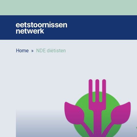
Home
»
NDE diëtisten